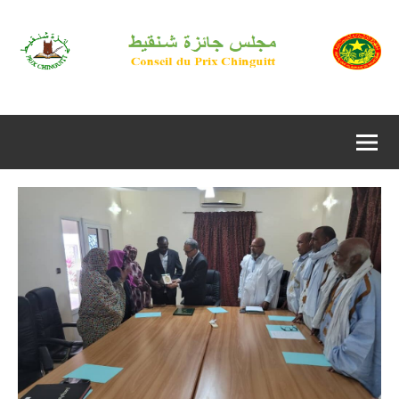
لتجاوز
https://prixchinguitt.mr
لى
لمحتوى